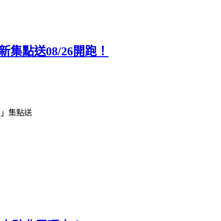
集點送08/26開跑！
活」集點送