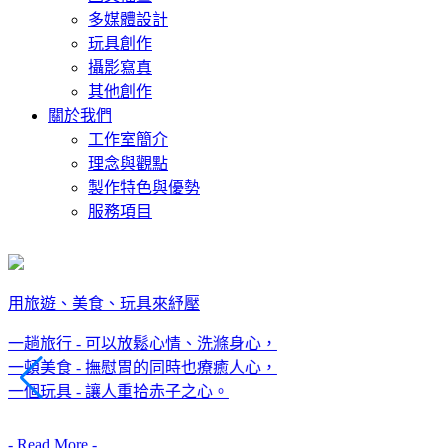
多媒體設計
玩具創作
攝影寫真
其他創作
關於我們
工作室簡介
理念與觀點
製作特色與優勢
服務項目
用旅遊、美食、玩具來紓壓
以無限的創意為您作獨一無二的設計
一趟旅行 - 可以放鬆心情、洗滌身心，
了解客戶的需求，
用旅遊、美食、玩具來紓壓
一趟旅行 - 可以放鬆心情、洗滌身心，
一頓美食 - 撫慰胃的同時也療癒人心，
精湛的專業設計，
一頓美食 - 撫慰胃的同時也療癒人心，
一個玩具 - 讓人重拾赤子之心。
一個玩具 - 讓人重拾赤子之心。
整合各種數位技術，
- Read More -
提供最好的服務與設計品質，
讓每個專案都發揮最大效益。
- Read More -