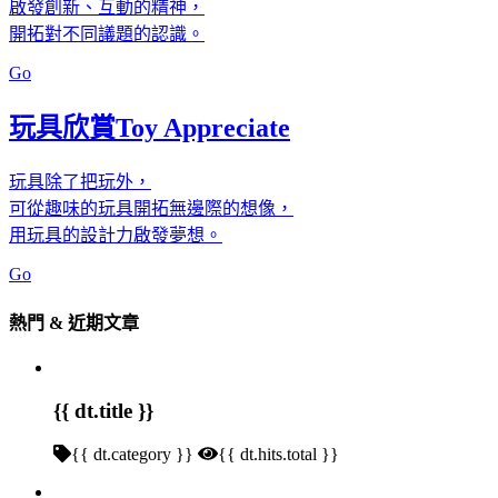
啟發創新、互動的精神，
開拓對不同議題的認識。
Go
玩具欣賞
Toy Appreciate
玩具除了把玩外，
可從趣味的玩具開拓無邊際的想像，
用玩具的設計力啟發夢想。
Go
熱門 & 近期文章
{{ dt.title }}
{{ dt.category }}
{{ dt.hits.total }}