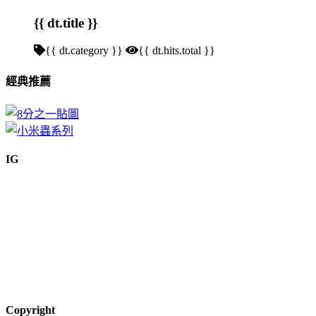
{{ dt.title }}
{{ dt.category }}
{{ dt.hits.total }}
經典推薦
IG
Copyright